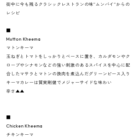
街中に今も残るクラシックレストランの味”ムンバイ”からの
レシピ
■
Mutton Kheema
マトンキーマ
玉ねぎとトマトをしっかりとベースに置き、カルダモンやク
ローブやシナモンなどの強い刺激のあるスパイスを中心に配
合したマサラとマトンの挽肉を煮込んだグリーンピース入り
キーマカレーは質実剛健でメジャーサイドな味わい
辛さ▲▲
■
Chicken Kheema
チキンキーマ