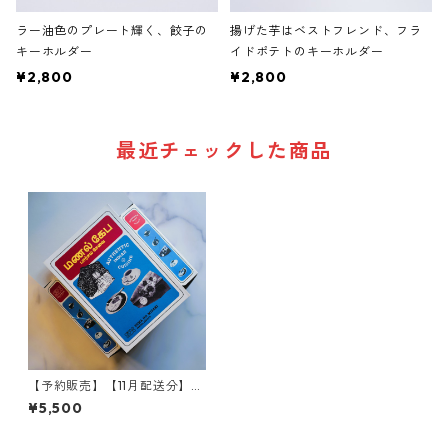
ラー油色のプレート輝く、餃子の
揚げた芋はベストフレンド、フラ
キーホルダー
イドポテトのキーホルダー
¥2,800
¥2,800
最近チェックした商品
【予約販売】【11月配送分】映
えではなくて愛。可愛いパッ
¥5,500
ケージにつまった多幸感のお
裾分け。【砂の岬】【《冷
凍》砂の岬 Lunch BOX set 】