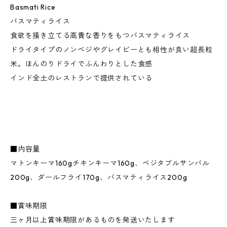
Basmati Rice
バスマティライス
食欲を掻き立てる高貴な香りをもつバスマティライス
ドライタイプのノンベジやグレイビーとも相性が良い超長粒
米。ほんのりドライでふんわりとした食感
インド全土のレストランで提供されている
■内容量
マトンキーマ160gチキンキーマ160g、ベジタブルサンバル
200g、ダールフライ170g、バスマティライス200g
■賞味期限
三ヶ月以上賞味期限があるものを発送いたします