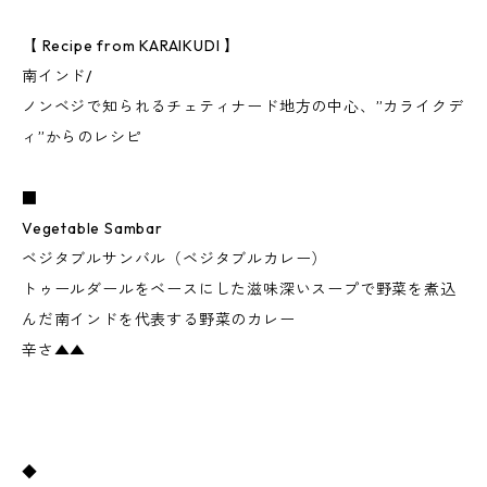
【 Recipe from KARAIKUDI 】
南インド/
ノンベジで知られるチェティナード地方の中心、”カライクデ
ィ”からのレシピ
■
Vegetable Sambar
ベジタブルサンバル（ベジタブルカレー）
トゥールダールをベースにした滋味深いスープで野菜を煮込
んだ南インドを代表する野菜のカレー
辛さ▲▲
◆