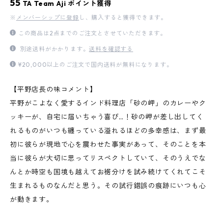
55
TA Team Aji ポイント獲得
※
メンバーシップに登録
し、購入すると獲得できます。
この商品は2点までのご注文とさせていただきます。
別途送料がかかります。
送料を確認する
¥20,000以上のご注文で国内送料が無料になります。
【平野店長の味コメント】
平野がこよなく愛するインド料理店「砂の岬」のカレーやク
ッキーが、自宅に届いちゃう喜び…！砂の岬が差し出してく
れるものがいつも纏っている溢れるほどの多幸感は、まず最
初に彼らが現地で心を震わせた事実があって、そのことを本
当に彼らが大切に思ってリスペクトしていて、そのうえでな
んとか時空も国境も越えてお裾分けを試み続けてくれてこそ
生まれるものなんだと思う。その試行錯誤の痕跡にいつも心
が動きます。