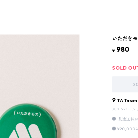
いただきモ
980
¥
SOLD OU
2
9
TA Tea
※
メンバーシ
別途送料が
¥20,0