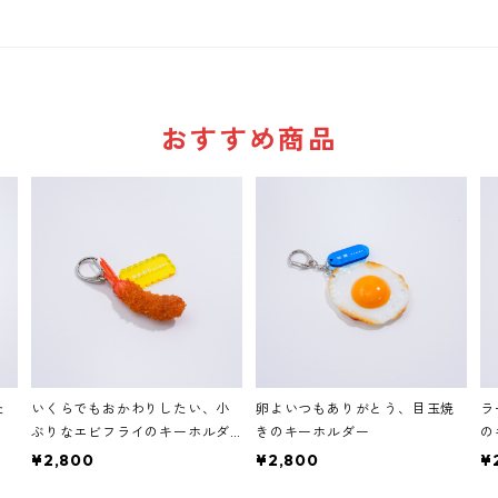
おすすめ商品
た
いくらでもおかわりしたい、小
卵よいつもありがとう、目玉焼
ラ
ぶりなエビフライのキーホルダ
きのキーホルダー
の
ー
¥2,800
¥2,800
¥