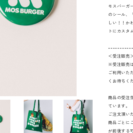
モスバーガ
のシール、「
しい！！か
トにカスタ
----------
＜受注販売
※受注販売
ご利用いた
くお待ちく
商品の受注
ています。
ご注文頂い
商品ごとに
が前後する