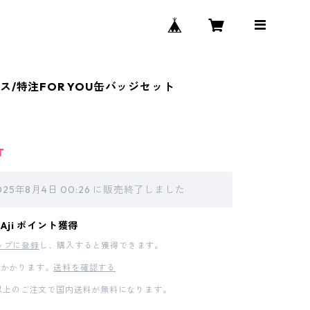
ス/特注FOR YOU缶バッジセット
T
025年8月4日 00:26 に販売終了しました
m Aji ポイント獲得
ップに登録
し、購入すると獲得できます。
かかります。
送料を確認する
00以上のご注文で国内送料が無料になります。