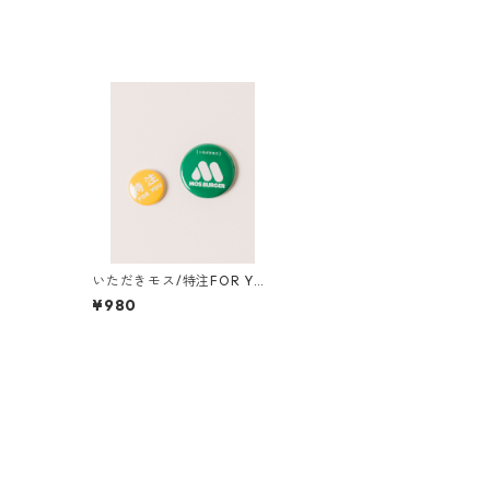
いただきモス/特注FOR YO
U缶バッジセット
¥980