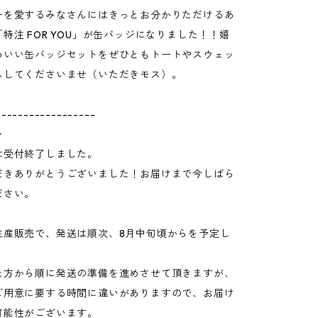
ーを愛するみなさんにはきっとお分かりただけるあ
特注 FOR YOU」が缶バッジになりました！！嬉
わいい缶バッジセットをぜひともトートやスウェッ
ムしてくださいませ（いただきモス）。
------------------
＞
は受付終了しました。
だきありがとうございました！お届けまで今しばら
ださい。
生産販売で、発送は順次、8月中旬頃からを予定し
た方から順に発送の準備を進めさせて頂きますが、
ご用意に要する時間に違いがありますので、お届け
可能性がございます。