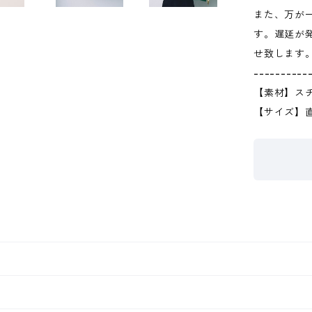
また、万が
す。遅延が
せ致します
----------
【素材】ス
【サイズ】直径