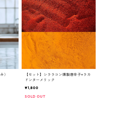
込み）
【セット】シララコン燻製唐辛子+ラカ
ドンターメリック
¥1,800
SOLD OUT