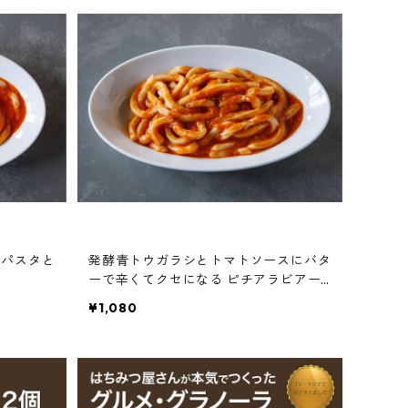
ちパスタと
発酵青トウガラシとトマトソースにバタ
ーで辛くてクセになる ピチアラビアー
タ
¥1,080