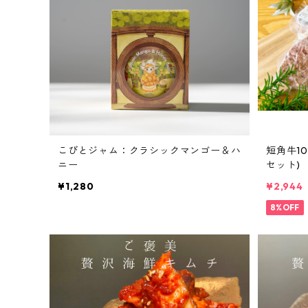
こびとジャム：クラシックマンゴー＆ハ
短角牛10
ニー
セット)
¥1,280
¥2,944
8%OFF