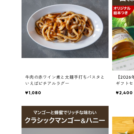
牛肉の赤ワイン煮と太麺手打ちパスタと
【202
いえばピチアルラグー
ギフトセ
¥1,080
¥2,400