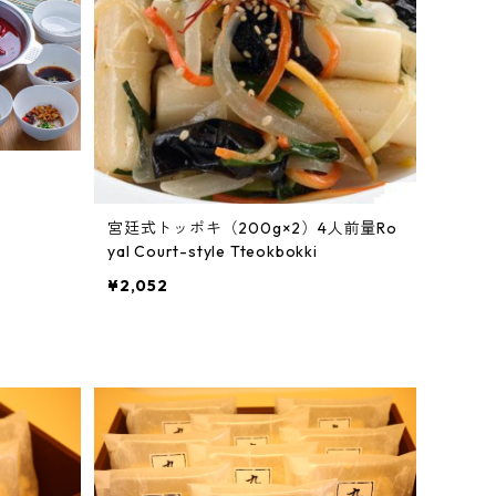
宮廷式トッポキ（200g×2）4人前量Ro
yal Court-style Tteokbokki
¥2,052