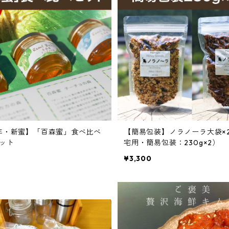
6年・新蜜】「百森蜜」食べ比べ
【簡易包装】ノラノーラ大袋×
ット
宅用・簡易包装：230g×2）
¥3,300