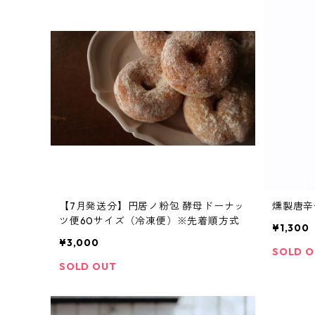
【7月発送分】円居ノ粉包 酵母ドーナッ
燻製唐辛
ツ便60サイズ（冷凍便）※先着順方式
¥1,300
¥3,000
SOLD 
SOLD OUT