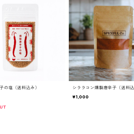
子の塩（送料込み）
シララコン燻製唐辛子（送料
¥1,000
OUT